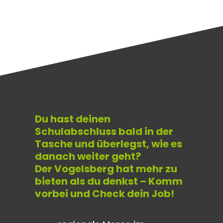
Du hast deinen
Schulabschluss bald in der
Tasche und überlegst, wie es
danach weiter geht?
Der Vogelsberg hat mehr zu
bieten als du denkst – Komm
vorbei und Check dein Job!